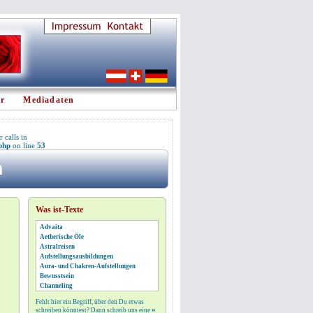
er
Mediadaten
 calls in
.php
on line
53
n
Was ist-Texte
Advaita
Aetherische Öle
Astralreisen
Aufstellungsausbildungen
Aura- und Chakren-Aufstellungen
Bewusstsein
Channeling
Chanting
Fehlt hier ein Begriff, über den Du etwas
Deeksha
»
schreiben könntest? Dann schreib uns eine