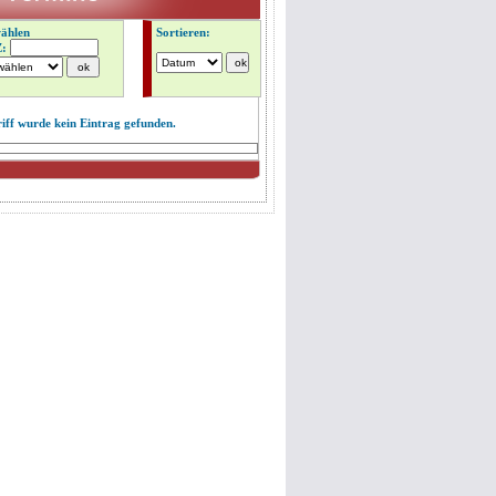
wählen
Sortieren:
Z:
iff
wurde kein Eintrag gefunden.