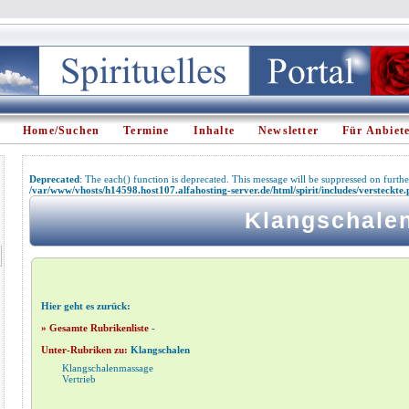
Home/Suchen
Termine
Inhalte
Newsletter
Für Anbiet
Deprecated
: The each() function is deprecated. This message will be suppressed on further
/var/www/vhosts/h14598.host107.alfahosting-server.de/html/spirit/includes/versteckte
Klangschale
Hier geht es zurück:
» Gesamte Rubrikenliste
-
Unter-Rubriken zu:
Klangschalen
Klangschalenmassage
Vertrieb