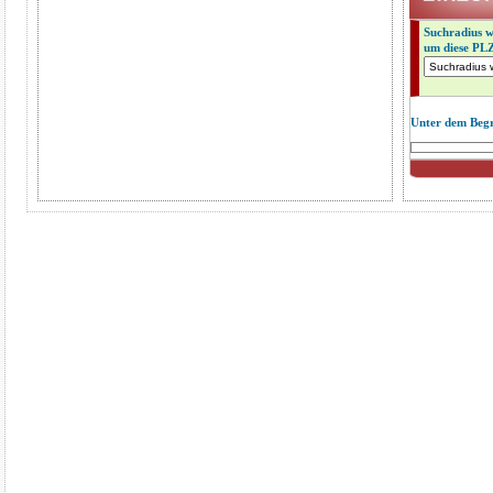
Suchradius 
um diese PL
Unter dem Begr