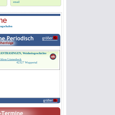
Dämonenfüttern nach Tsültrim Allione
email
EFT
Geistige Körperbegradigung
Heilsteine und ihre Wirkung
Herzensgebet - Ein christlicher
ne
Meditationsweg
Jin Shin Jyutsu® Philosophie
Karam Kriya - Numerologie
ngschalen
Magnified Healing
Männerarbeit
NLP
Polarity Meridiantherapie
Qi Gong
Radionik
Reiki
ANTRASINGEN, Weisheitsgeschichte
Satsang
Schamanismus
Schloss Lüntenbeck
Tantra
42327 Wuppertal
Tanzen
Tarot
Teambuilding
The Work of Byron Katie
Tibetan Pulsing Healing
Traumdeutung
Ur-Matrix